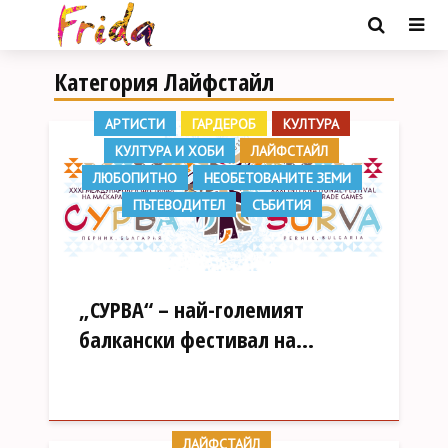
Категория Лайфстайл
АРТИСТИ
ГАРДЕРОБ
КУЛТУРА
КУЛТУРА И ХОБИ
ЛАЙФСТАЙЛ
ЛЮБОПИТНО
НЕОБЕТОВАНИТЕ ЗЕМИ
ПЪТЕВОДИТЕЛ
СЪБИТИЯ
„СУРВА“ – най-големият
балкански фестивал на...
ЛАЙФСТАЙЛ