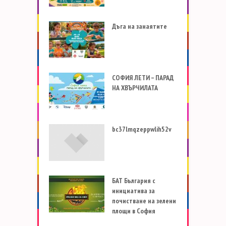
Дъга на занаятите
СОФИЯ ЛЕТИ – ПАРАД
НА ХВЪРЧИЛАТА
bc37lmqzeppwlih52v
БАТ България с
инициатива за
почистване на зелени
площи в София