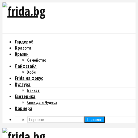
Гардероб
Красота
Връзки
Семейство
Лайфстайл
Хоби
Frida на фокус
Култура
Етикет
Езотерика
Сънища и Чудеса
Кариера
Търсене