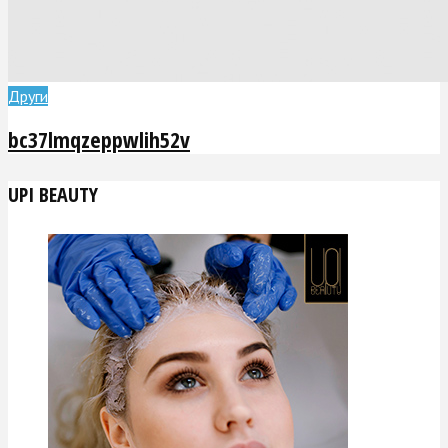
Други
bc37lmqzeppwlih52v
UPI BEAUTY