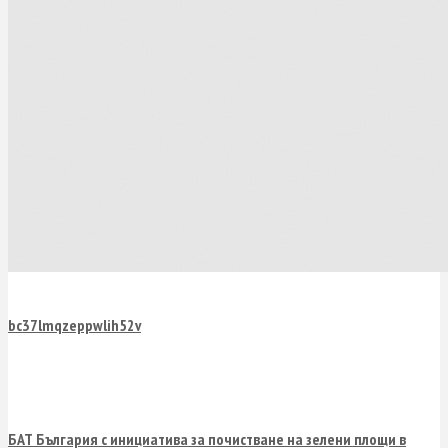
bc37lmqzeppwlih52v
БАТ България с инициатива за почистване на зелени площи в