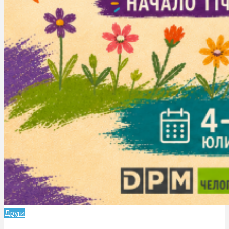
zodii
1 минути четене
Други