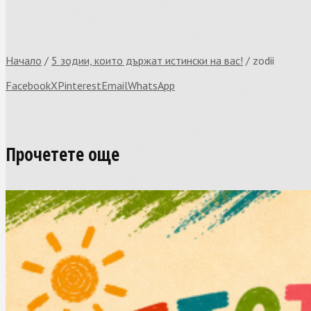
Начало
/
5 зодии, които държат истински на вас!
/
zodii
Facebook
X
Pinterest
Email
WhatsApp
Прочетете още