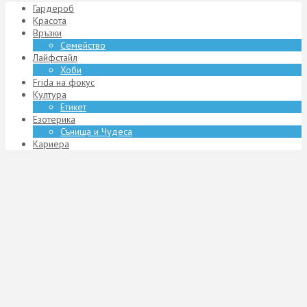
Гардероб
Красота
Връзки
Семейство
Лайфстайл
Хоби
Frida на фокус
Култура
Етикет
Езотерика
Сънища и Чудеса
Кариера