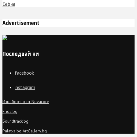
София
Advertisement
Последвай ни
facebook
instagram
Изработено от Novacore
Frida.bg
Soundtrack.bg
Palatka.bg
ArtGallery.bg