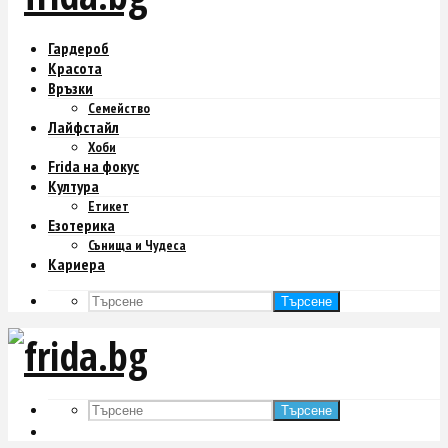
Гардероб
Красота
Връзки
Семейство
Лайфстайл
Хоби
Frida на фокус
Култура
Етикет
Езотерика
Сънища и Чудеса
Кариера
Търсене
Търсене