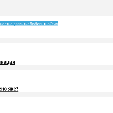
ностно развитие
Любопитно
Стил
инация
но яке?