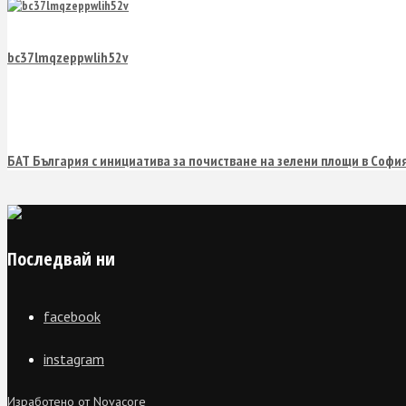
bc37lmqzeppwlih52v
БАТ България с инициатива за почистване на зелени площи в Софи
Последвай ни
facebook
instagram
Изработено от Novacore