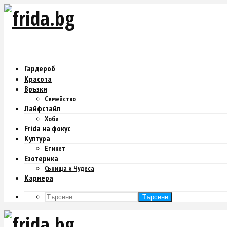
Гардероб
Красота
Връзки
Семейство
Лайфстайл
Хоби
Frida на фокус
Култура
Етикет
Езотерика
Сънища и Чудеса
Кариера
Търсене