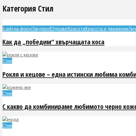
Категория Стил
iLady на фокус
Гардероб
Здраве
Красота
Красота и движение
Лич
Как да „победим“ хвърчащата коса
Стил
Рокля и кецове – една истински любима комб
Стил
С какво да комбинираме любимото черно коже
Стил