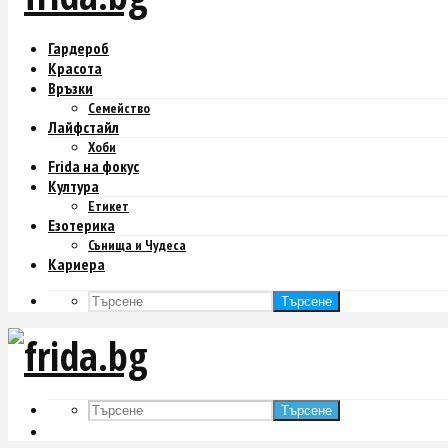
Гардероб
Красота
Връзки
Семейство
Лайфстайл
Хоби
Frida на фокус
Култура
Етикет
Езотерика
Сънища и Чудеса
Кариера
Търсене
Търсене