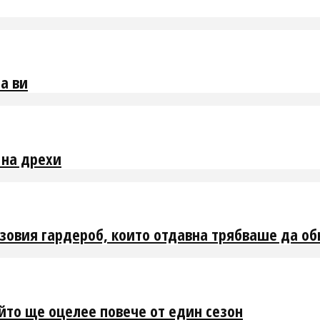
а ви
 на дрехи
азовия гардероб, които отдавна трябваше да о
йто ще оцелее повече от един сезон